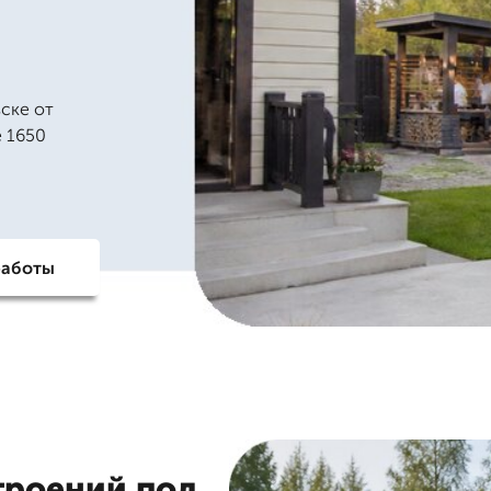
ске от
е 1650
работы
троений под