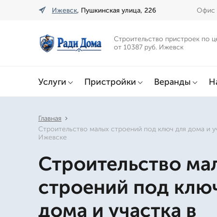
Ижевск
, Пушкинская улица, 226
Офис 
Строительство пристроек по ц
от 10387 руб. Ижевск
Услуги
Пристройки
Веранды
Н
Главная
Строительство малых строений под ключ для дома и у
Ижевске
Строительство ма
строений под клю
дома и участка в