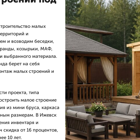
троительство малых
территорий и
ем и возводим беседки,
еранды, козырьки, МАФ,
 и выбранного материала.
нда берет на себя
онтаж малых строений и
ти проекта, типа
построить малое строение
ия из мини бруса, каркаса
льным размерам. В Ижевск
ения инвентаря и
ч скидка от 16 процентов,
ее 10 лет.