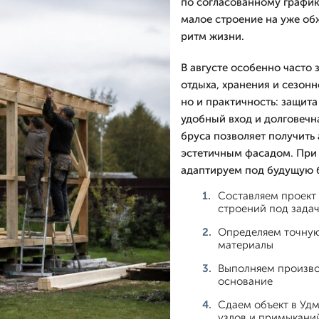
по согласованному график
малое строение на уже об
ритм жизни.
В августе особенно часто
отдыха, хранения и сезонн
но и практичность: защита
удобный вход и долговечн
бруса позволяет получить
эстетичным фасадом. При
адаптируем под будущую б
Составляем проект
строений под зада
Определяем точную
материалы
Выполняем производ
основание
Сдаем объект в Удм
узлов и примыкани