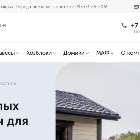
закрыт. Перед приездом звоните +7 993 03-55-306!
+7
ене
Пн
авесы
Хозблоки
Домики
МАФ
О ком
частка в
лых
ч для