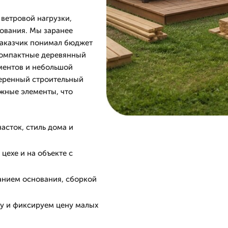
ветровой нагрузки,
зования. Мы заранее
заказчик понимал бюджет
 компактные деревянный
ментов и небольшой
веренный строительный
ежные элементы, что
асток, стиль дома и
цехе и на объекте с
анием основания, сборкой
ту и фиксируем цену малых