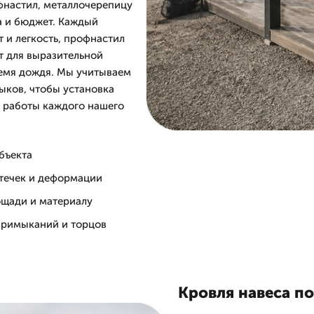
фнастил, металлочерепицу
ра и бюджет. Каждый
т и легкость, профнастил
т для выразительной
ремя дождя. Мы учитываем
ыков, чтобы установка
т работы каждого нашего
бъекта
отечек и деформации
ощади и материалу
 примыканий и торцов
Кровля навеса по