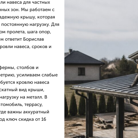
и навеса для частных
нных зон. Мы работаем с
надежную крышу, которая
 постоянную нагрузку. Для
ом пролета, шага опор,
ам ответит Борислав
ровли навеса, сроков и
фермы, столбов и
метрию, усиливаем слабые
ебуется кровлю навеса
скатный вид крыши,
агрузку на металл. В
томобиль, террасу,
 где важны аккуратный
од ключ скидка от 16