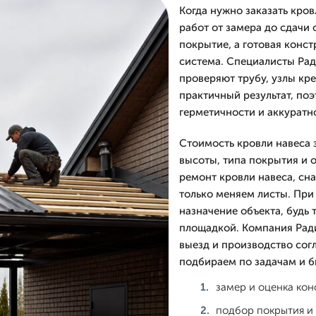
Когда нужно заказать кро
работ от замера до сдачи 
покрытие, а готовая конст
система. Специалисты Ра
проверяют трубу, узлы кре
практичный результат, по
герметичности и аккуратн
Стоимость кровли навеса 
высоты, типа покрытия и 
ремонт кровли навеса, сн
только меняем листы. При
назначение объекта, будь 
площадкой. Компания Рад
выезд и производство согл
подбираем по задачам и б
замер и оценка кон
подбор покрытия и 