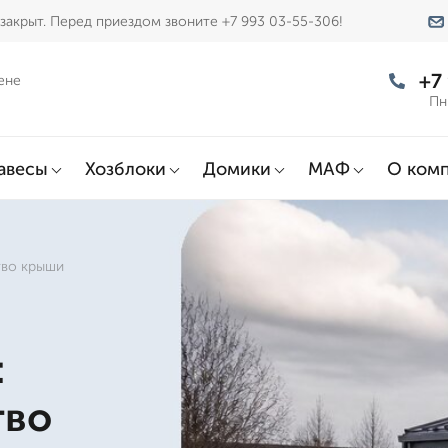
закрыт. Перед приездом звоните +7 993 03-55-306!
+7
ене
Пн
авесы
Хозблоки
Домики
МАФ
О ком
тво крыши
:
тво