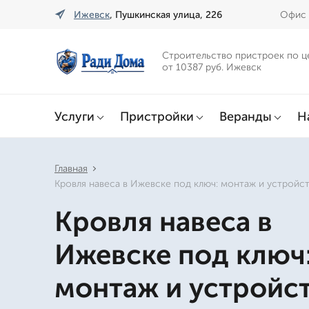
Ижевск
, Пушкинская улица, 226
Офис 
Строительство пристроек по ц
от 10387 руб. Ижевск
Услуги
Пристройки
Веранды
Н
Главная
Кровля навеса в Ижевске под ключ: монтаж и устройс
Кровля навеса в
Ижевске под ключ
монтаж и устройс