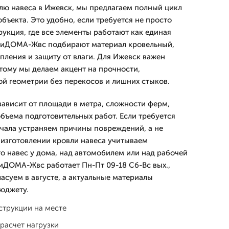
влю навеса в Ижевск, мы предлагаем полный цикл
объекта. Это удобно, если требуется не просто
рукция, где все элементы работают как единая
диДОМА-Жвс подбирают материал кровельный,
пления и защиту от влаги. Для Ижевск важен
этому мы делаем акцент на прочности,
ой геометрии без перекосов и лишних стыков.
зависит от площади в метра, сложности ферм,
объема подготовительных работ. Если требуется
ачала устраняем причины повреждений, а не
 изготовлении кровли навеса учитываем
то навес у дома, над автомобилем или над рабочей
иДОМА-Жвс работает Пн-Пт 09-18 Сб-Вс вых.,
асуем в августе, а актуальные материалы
юджету.
струкции на месте
расчет нагрузки